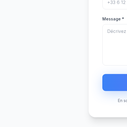
Message *
En s