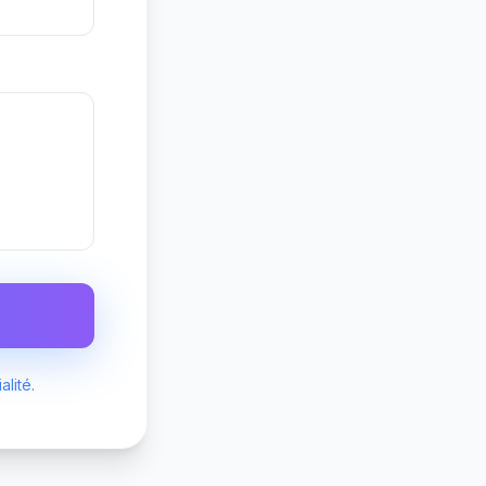
alité
.