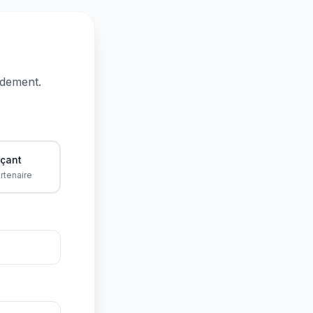
idement.
çant
rtenaire